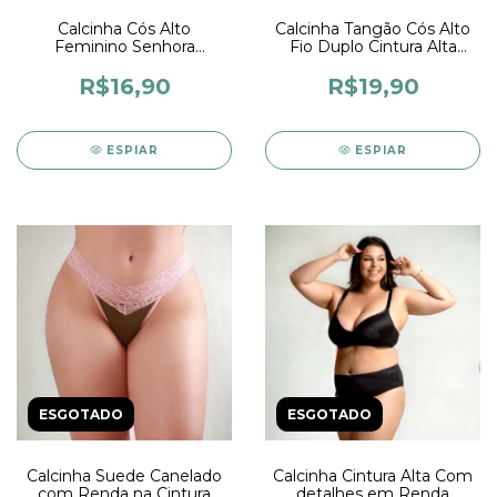
Calcinha Cós Alto
Calcinha Tangão Cós Alto
Feminino Senhora
Fio Duplo Cintura Alta
Conforto Tanga Calçola
Lingerie Feminina
Confortável Cintura Alta
R$16,90
R$19,90
Lingerie Feminina
ESPIAR
ESPIAR
ESGOTADO
ESGOTADO
Calcinha Suede Canelado
Calcinha Cintura Alta Com
com Renda na Cintura
detalhes em Renda