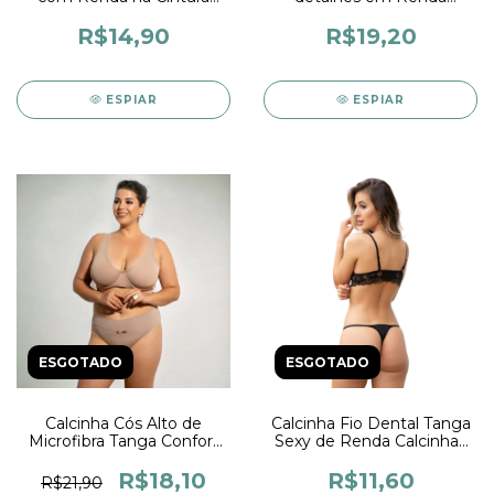
Tanga Cós Alto Feminina
Calçola Senhora Cós Alto
Renda Lateral
R$14,90
R$19,20
ESPIAR
ESPIAR
ESGOTADO
ESGOTADO
Calcinha Cós Alto de
Calcinha Fio Dental Tanga
Microfibra Tanga Confort
Sexy de Renda Calcinhas
Cintura Alta Calçola
com Regulagem
Feminina
Feminina
R$18,10
R$11,60
R$21,90