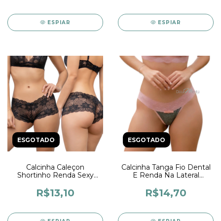
ESPIAR
ESPIAR
ESGOTADO
ESGOTADO
Calcinha Caleçon
Calcinha Tanga Fio Dental
Shortinho Renda Sexy
E Renda Na Lateral
Confortável Com Forro
Lingerie Calcinha Fio
Algodão Calesson Estilo
Duplo Feminina
R$13,10
R$14,70
Romântico Moda Íntima
Confortável Moda Ìntima
Feminina