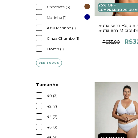
25% OFF
Chocolate (3)
COMPRANDO 20 OU M
Marinho (1)
Sutiã sem Bojo e
Azul Marinho (1)
Sutia em Microfib
na Frente Soutien
Cinza Chumbo (1)
R$3
R$35,90
Frozen (1)
VER TODOS
Tamanho
40 (3)
42 (7)
44 (7)
46 (8)
48 (4)