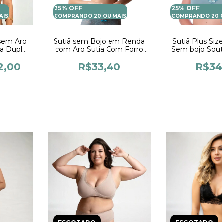
25% OFF
25% OFF
AIS
COMPRANDO 20 OU MAIS
COMPRANDO 20 
 sem Aro
Sutiã sem Bojo em Renda
Sutiã Plus Si
ra Duplo
com Aro Sutia Com Forro
Sem bojo Sout
 Feminino
Soutiem Lingerie Feminina
Microfibr
Sustentação Li
2,00
R$33,40
R$34
Femin