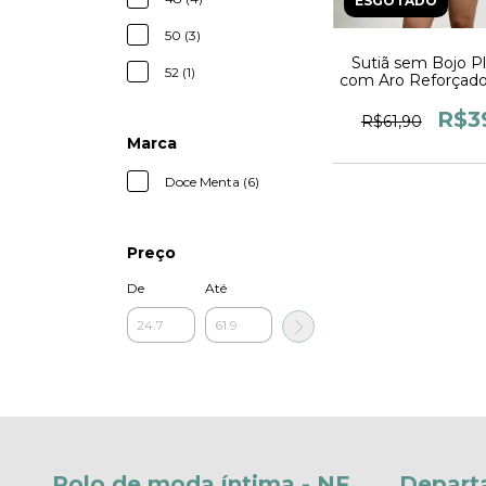
ESGOTADO
50 (3)
Sutiã sem Bojo Pl
52 (1)
com Aro Reforçado
com Pala Larga E
Embutido Sutia F
R$3
R$61,90
Marca
Doce Menta (6)
Preço
De
Até
Polo de moda íntima - NF
Depart