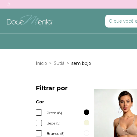
Início
>
Sutiã
>
sem bojo
Filtrar por
Cor
Preto (8)
Bege (5)
Branco (5)