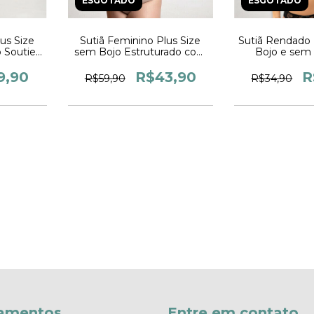
ESGOTADO
ESGOTADO
us Size
Sutiã Feminino Plus Size
Sutiã Rendado
 Soutien
sem Bojo Estruturado com
Bojo e sem 
lástico
Aro e Alças Largas Fecho
Feminino c
eminino
com 3 Regulágens
Reguláveis
9,90
R$43,90
R
R$59,90
R$34,90
Femin
amentos
Entre em contato