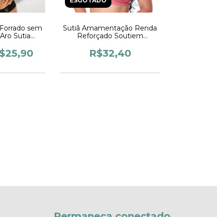
ESGOTADO
 Forrado sem
Sutiã Amamentação Renda
Aro Sutia
Reforçado Soutiem
om Alças
Amamentar Sutia Feminino
 Lingerie
com abertura Para
$25,90
R$32,40
ina
Amamentação Lingerie
Permaneça conectado