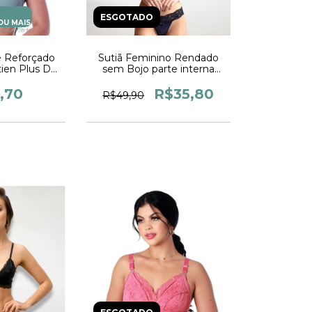
ESGOTADO
OU MAIS
ze Reforçado
Sutiã Feminino Rendado
ien Plus De
sem Bojo parte interna
a Sutia
forrada Alças reguláveis e
ngerie Sutia
fecho de três regulágens
,70
R$35,80
R$49,90
ina