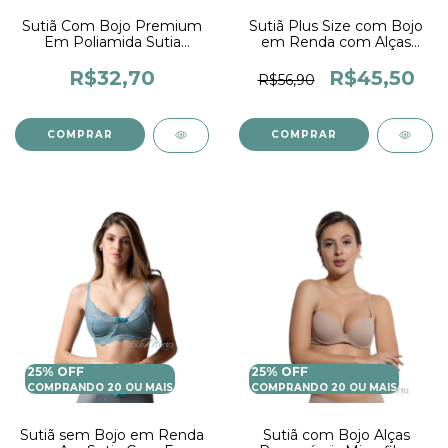
Sutiã Com Bojo Premium
Sutiã Plus Size com Bojo
Em Poliamida Sutia
em Renda com Alças
Feminino Soutien Bojo
Largas e Arco Sutiã Pala
Lingerie feminina Moda
Dupla Sustentação
R$32,70
R$45,50
R$56,90
Íntima
COMPRAR
COMPRAR
25% OFF
25% OFF
COMPRANDO 20 OU MAIS
COMPRANDO 20 OU MAIS
Sutiã sem Bojo em Renda
Sutiã com Bojo Alças