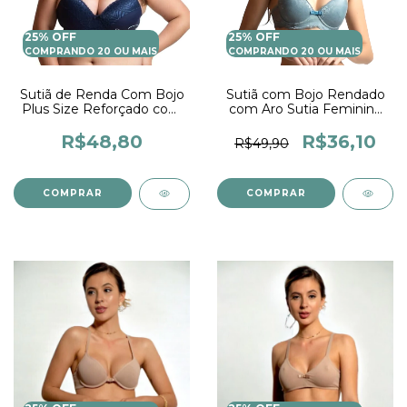
25% OFF
25% OFF
COMPRANDO 20 OU MAIS
COMPRANDO 20 OU MAIS
Sutiã de Renda Com Bojo
Sutiã com Bojo Rendado
Plus Size Reforçado com
com Aro Sutia Feminino
Aro Sustentação e Alça
Com Alças Reguláveis
Reforçada
R$48,80
R$36,10
R$49,90
COMPRAR
COMPRAR