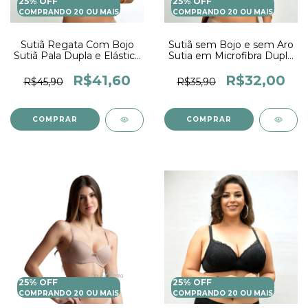
25% OFF
25% OFF
COMPRANDO 20 OU MAIS
COMPRANDO 20 OU MAIS
Sutiã Regata Com Bojo
Sutiã sem Bojo e sem Aro
Sutiã Pala Dupla e Elástico
Sutia em Microfibra Duplo
embutido Não Pega Na
na Frente Soutien
Pele Soutiem Feminino
Feminino
R$41,60
R$32,00
R$45,90
R$35,90
COMPRAR
COMPRAR
25% OFF
25% OFF
COMPRANDO 20 OU MAIS
COMPRANDO 20 OU MAIS