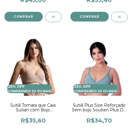
R$43,00
R$53,40
COMPRAR
COMPRAR
25% OFF
25% OFF
COMPRANDO 20 OU MAIS
COMPRANDO 20 OU MAIS
Sutiã Tomara que Caia
Sutiã Plus Size Reforçado
Sutian com Bojo
Sem bojo Soutien Plus De
Microfibra Soutien Bustie
Microfibra Sutia
Sutia Reforçado
Sustentação Lingerie
R$35,60
R$34,70
Sutia Feminina