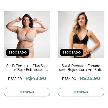
ESGOTADO
ESGOTADO
Sutiã Feminino Plus Size
Sutiã Rendado Forrado
sem Bojo Estruturado
sem Bojo e sem Aro Sutia
com Aro e Alças Largas
Feminino com Alças
Fecho com 3 Regulágens
Reguláveis Lingerie
R$43,90
R$25,90
R$59,90
R$34,90
Feminina
ESPIAR
ESPIAR