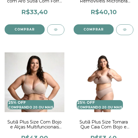
com Aro Sutia Com Forro
Removíveis Microfibra
Soutiem Lingerie
Sutia Reforçado Soutien
Feminina
Feminino Lingerie
R$33,40
R$40,10
COMPRAR
COMPRAR
25% OFF
25% OFF
COMPRANDO 20 OU MAIS
COMPRANDO 20 OU MAIS
Sutiã Plus Size Com Bojo
Sutiã Plus Size Tomara
e Alças Multifuncionais
Que Caia Com Bojo e
Sutiã com Fecho
Alças removivéis Feminino
Adulto Sutia Plus Size