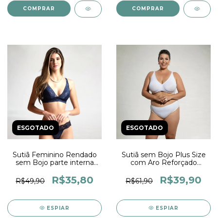
COMPRAR
COMPRAR
ESGOTADO
ESGOTADO
Sutiã Feminino Rendado
Sutiã sem Bojo Plus Size
sem Bojo parte interna
com Aro Reforçado
forrada Alças reguláveis e
Soutien com Pala Larga
fecho de três regulágens
Elástico Embutido Sutia
R$35,80
R$39,90
R$49,90
R$61,90
Feminino
ESPIAR
ESPIAR